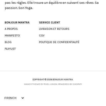
pas les règles. Elle trouve un équilibre en suivant ses rêves. Sa
passion. Son Yoga.
BONJOUR MANTRA
SERVICE CLIENT
A PROPOS
LIVRAISON ET RETOURS
MANIFESTO
CGV
BLOG
POLITIQUE DE CONFIDENTIALITÉ
PLAYLIST
COPYRIGHT © 2026 BONJOUR MANTRA.
HANDY THEME BY PIXEL UNION
.
POWERED BY SHOPIFY